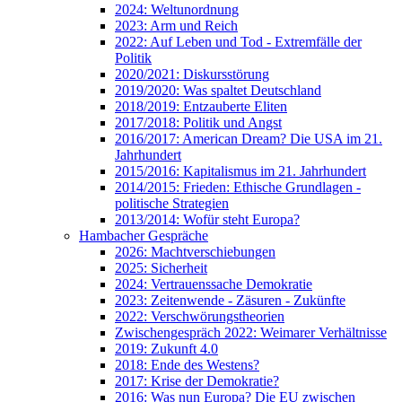
2024: Weltunordnung
2023: Arm und Reich
2022: Auf Leben und Tod - Extremfälle der
Politik
2020/2021: Diskursstörung
2019/2020: Was spaltet Deutschland
2018/2019: Entzauberte Eliten
2017/2018: Politik und Angst
2016/2017: American Dream? Die USA im 21.
Jahrhundert
2015/2016: Kapitalismus im 21. Jahrhundert
2014/2015: Frieden: Ethische Grundlagen -
politische Strategien
2013/2014: Wofür steht Europa?
Hambacher Gespräche
2026: Machtverschiebungen
2025: Sicherheit
2024: Vertrauenssache Demokratie
2023: Zeitenwende - Zäsuren - Zukünfte
2022: Verschwörungstheorien
Zwischengespräch 2022: Weimarer Verhältnisse
2019: Zukunft 4.0
2018: Ende des Westens?
2017: Krise der Demokratie?
2016: Was nun Europa? Die EU zwischen