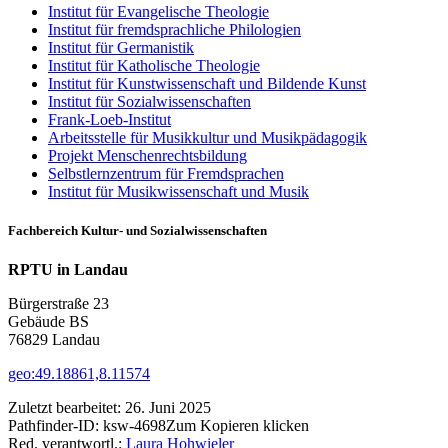
Institut für Evangelische Theologie
Institut für fremdsprachliche Philologien
Institut für Germanistik
Institut für Katholische Theologie
Institut für Kunstwissenschaft und Bildende Kunst
Institut für Sozialwissenschaften
Frank-Loeb-Institut
Arbeitsstelle für Musikkultur und Musikpädagogik
Projekt Menschenrechtsbildung
Selbstlernzentrum für Fremdsprachen
Institut für Musikwissenschaft und Musik
Fachbereich Kultur- und Sozialwissenschaften
RPTU in Landau
Bürgerstraße 23
Gebäude BS
76829 Landau
geo:49.18861,8.11574
Zuletzt bearbeitet:
26. Juni 2025
Pathfinder-ID:
ksw-4698
Zum Kopieren klicken
Red. verantwortl.:
Laura Hohwieler