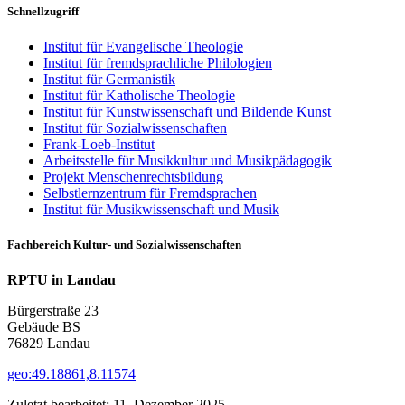
Schnellzugriff
Institut für Evangelische Theologie
Institut für fremdsprachliche Philologien
Institut für Germanistik
Institut für Katholische Theologie
Institut für Kunstwissenschaft und Bildende Kunst
Institut für Sozialwissenschaften
Frank-Loeb-Institut
Arbeitsstelle für Musikkultur und Musikpädagogik
Projekt Menschenrechtsbildung
Selbstlernzentrum für Fremdsprachen
Institut für Musikwissenschaft und Musik
Fachbereich Kultur- und Sozialwissenschaften
RPTU in Landau
Bürgerstraße 23
Gebäude BS
76829 Landau
geo:49.18861,8.11574
Zuletzt bearbeitet:
11. Dezember 2025