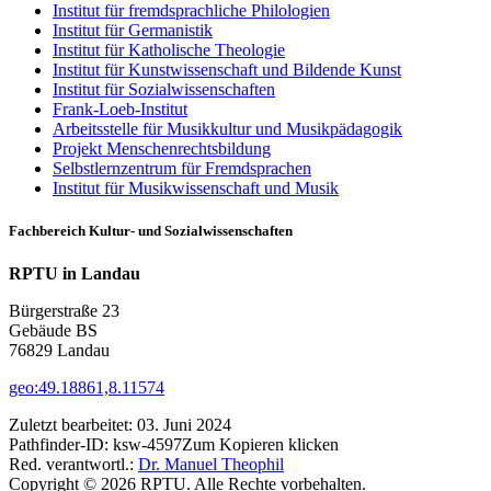
Institut für fremdsprachliche Philologien
Institut für Germanistik
Institut für Katholische Theologie
Institut für Kunstwissenschaft und Bildende Kunst
Institut für Sozialwissenschaften
Frank-Loeb-Institut
Arbeitsstelle für Musikkultur und Musikpädagogik
Projekt Menschenrechtsbildung
Selbstlernzentrum für Fremdsprachen
Institut für Musikwissenschaft und Musik
Fachbereich Kultur- und Sozialwissenschaften
RPTU in Landau
Bürgerstraße 23
Gebäude BS
76829 Landau
geo:49.18861,8.11574
Zuletzt bearbeitet:
03. Juni 2024
Pathfinder-ID:
ksw-4597
Zum Kopieren klicken
Red. verantwortl.:
Dr. Manuel Theophil
Copyright © 2026 RPTU. Alle Rechte vorbehalten.