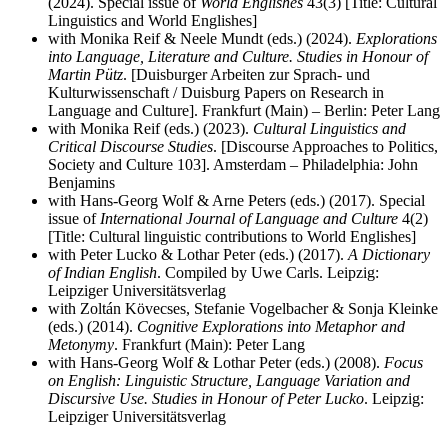
(2024). Special issue of
World Englishes
43(3) [Title: Cultural
Linguistics and World Englishes]
with Monika Reif & Neele Mundt (eds.) (2024).
Explorations
into Language, Literature and Culture. Studies in Honour of
Martin Pütz
. [Duisburger Arbeiten zur Sprach- und
Kulturwissenschaft / Duisburg Papers on Research in
Language and Culture]. Frankfurt (Main) – Berlin: Peter Lang
with Monika Reif (eds.) (2023).
Cultural Linguistics and
Critical Discourse Studies
. [Discourse Approaches to Politics,
Society and Culture 103]. Amsterdam – Philadelphia: John
Benjamins
with Hans-Georg Wolf & Arne Peters (eds.) (2017). Special
issue of
International Journal of Language and Culture
4(2)
[Title: Cultural linguistic contributions to World Englishes]
with Peter Lucko & Lothar Peter (eds.) (2017).
A Dictionary
of Indian English
. Compiled by Uwe Carls.
Leipzig:
Leipziger Universitätsverlag
with Zoltán Kövecses, Stefanie Vogelbacher & Sonja Kleinke
(eds.) (2014).
Cognitive Explorations into Metaphor and
Metonymy
. Frankfurt (Main): Peter Lang
with Hans-Georg Wolf & Lothar Peter (eds.) (2008).
Focus
on English: Linguistic Structure, Language Variation and
Discursive Use. Studies in Honour of Peter Lucko
. Leipzig:
Leipziger Universitätsverlag