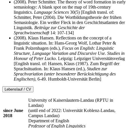
(2008). Peter Schmitter. The theory of word formation in early
semasiology: A blank spot on the map of 19th-century
linguistics.
Language Sciences
30(5) [English transl. of:
Schmitter, Peter (2004). Die Wortbildungstheorie der frühen
Semasiologie. Ein weißer Fleck in den Geschichtsatlanten der
Linguistik.
Beiträge zur Geschichte der
Sprachwissenschaft
14: 107-134]
(2008). Klaus Hansen. Reflections on the concept of a
linguistic situation. In: Hans-Georg Wolf, Lothar Peter &
Frank Polzenhagen (eds.),
Focus on English: Linguistic
Structure, Language Variation and Discursive Use. Studies in
Honour of Peter Lucko
. Leipzig: Leipziger Universitätsverlag
[English transl. of: Hansen, Klaus (1987). Zum Begriff der
Sprachsituation. In: Klaus Hansen (ed.),
Studien zur
Sprachvariation (unter besonderer Berücksichtigung des
Englischen)
, 6-49. Humboldt-Universität Berlin]
Lebenslauf / CV
University of Kaiserslautern-Landau (RPTU in
Landau)
since June
(until end of 2022: Universität Koblenz-Landau,
2018
Campus Landau)
Department of English
Professor of English Linguistics