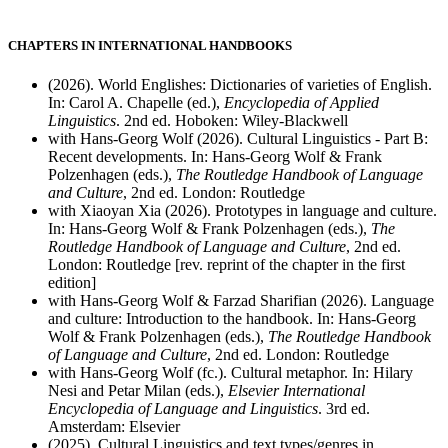
CHAPTERS IN INTERNATIONAL HANDBOOKS
(2026). World Englishes: Dictionaries of varieties of English.
In: Carol A. Chapelle (ed.),
Encyclopedia of Applied
Linguistics
. 2nd ed. Hoboken: Wiley-Blackwell
with Hans-Georg Wolf (2026). Cultural Linguistics - Part B:
Recent developments. In: Hans-Georg Wolf & Frank
Polzenhagen (eds.),
The Routledge Handbook of Language
and Culture
, 2nd ed. London: Routledge
with Xiaoyan Xia (2026). Prototypes in language and culture.
In: Hans-Georg Wolf & Frank Polzenhagen (eds.),
The
Routledge Handbook of Language and Culture
, 2nd ed.
London: Routledge [rev. reprint of the chapter in the first
edition]
with Hans-Georg Wolf & Farzad Sharifian (2026). Language
and culture: Introduction to the handbook. In: Hans-Georg
Wolf & Frank Polzenhagen (eds.),
The Routledge Handbook
of Language and Culture
, 2nd ed. London: Routledge
with Hans-Georg Wolf (fc.). Cultural metaphor. In: Hilary
Nesi and Petar Milan (eds.),
Elsevier International
Encyclopedia of Language and Linguistics
. 3rd ed.
Amsterdam: Elsevier
(2025). Cultural Linguistics and text types/genres in