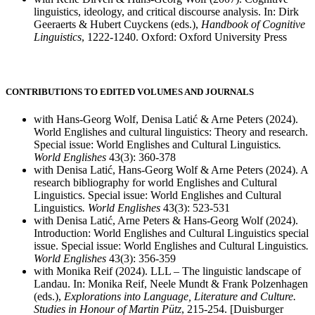
linguistics, ideology, and critical discourse analysis. In: Dirk
Geeraerts & Hubert Cuyckens (eds.),
Handbook of Cognitive
Linguistics
, 1222-1240. Oxford: Oxford University Press
CONTRIBUTIONS TO EDITED VOLUMES AND JOURNALS
with Hans-Georg Wolf, Denisa Latić & Arne Peters (2024).
World Englishes and cultural linguistics: Theory and research.
Special issue: World Englishes and Cultural Linguistics
.
World Englishes
43(3): 360-378
with Denisa Latić, Hans-Georg Wolf & Arne Peters (2024). A
research bibliography for world Englishes and Cultural
Linguistics. Special issue: World Englishes and Cultural
Linguistics
. World Englishes
43(3): 523-531
with Denisa Latić, Arne Peters & Hans-Georg Wolf (2024).
Introduction: World Englishes and Cultural Linguistics special
issue. Special issue: World Englishes and Cultural Linguistics
.
World Englishes
43(3): 356-359
with Monika Reif (2024). LLL – The linguistic landscape of
Landau. In: Monika Reif, Neele Mundt & Frank Polzenhagen
(eds.),
Explorations into Language, Literature and Culture.
Studies in Honour of Martin Pütz
, 215-254. [Duisburger