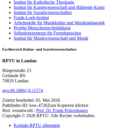
Institut für Katholische Theologie
Institut für Kunstwissenschaft und Bildende Kunst
Institut für Sozialwissenschaften
Frank-Loeb-Institut
Arbeitsstelle für Musikkultur und Musikpädagogik
Projekt Menschenrechtsbildung
Selbstlernzentrum für Fremdsprachen
Institut für Musikwissenschaft und Musik
Fachbereich Kultur- und Sozialwissenschaften
RPTU in Landau
Bürgerstraße 23
Gebäude BS
76829 Landau
geo:49.18861,8.11574
Zuletzt bearbeitet:
05. Mai 2026
Pathfinder-ID:
ksw-4726
Zum Kopieren klicken
Red. verantwortl.:
Prof. Dr. Frank Polzenhagen
Copyright © 2026 RPTU. Alle Rechte vorbehalten.
Kontakt RPTU allgemein