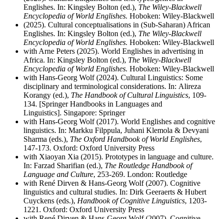
Englishes. In: Kingsley Bolton (ed.),
The Wiley-Blackwell
Encyclopedia of World Englishes.
Hoboken: Wiley-Blackwell
(2025). Cultural conceptualisations in (Sub-Saharan) African
Englishes. In: Kingsley Bolton (ed.),
The Wiley-Blackwell
Encyclopedia of World Englishes.
Hoboken: Wiley-Blackwell
with Arne Peters (2025). World Englishes in advertising in
Africa. In: Kingsley Bolton (ed.),
The Wiley-Blackwell
Encyclopedia of World Englishes.
Hoboken: Wiley-Blackwell
with Hans-Georg Wolf (2024). Cultural Linguistics: Some
disciplinary and terminological considerations. In: Alireza
Korangy (ed.),
The Handbook of Cultural Linguistics
, 109-
134. [Springer Handbooks in Languages and
Linguistics]. Singapore: Springer
with Hans-Georg Wolf (2017). World Englishes and cognitive
linguistics. In: Markku Filppula, Juhani Klemola & Devyani
Sharma (eds.),
The Oxford Handbook of World Englishes
,
147-173. Oxford: Oxford University Press
with Xiaoyan Xia (2015). Prototypes in language and culture.
In: Farzad Sharifian (ed.),
The Routledge Handbook of
Language and Culture
, 253-269. London: Routledge
with René Dirven & Hans-Georg Wolf (2007). Cognitive
linguistics and cultural studies. In: Dirk Geeraerts & Hubert
Cuyckens (eds.),
Handbook of Cognitive Linguistics
, 1203-
1221. Oxford: Oxford University Press
with René Dirven & Hans-Georg Wolf (2007). Cognitive