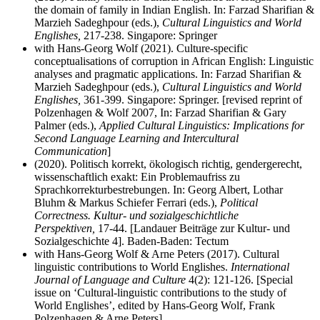
the domain of family in Indian English. In: Farzad Sharifian &
Marzieh Sadeghpour (eds.),
Cultural Linguistics and World
Englishes,
217-238. Singapore: Springer
with Hans-Georg Wolf (2021). Culture-specific
conceptualisations of corruption in African English: Linguistic
analyses and pragmatic applications. In: Farzad Sharifian &
Marzieh Sadeghpour (eds.),
Cultural Linguistics and World
Englishes,
361-399. Singapore: Springer. [revised reprint of
Polzenhagen & Wolf 2007, In: Farzad Sharifian & Gary
Palmer (eds.),
Applied Cultural Linguistics: Implications for
Second Language Learning and Intercultural
Communication
]
(2020). Politisch korrekt, ökologisch richtig, gendergerecht,
wissenschaftlich exakt: Ein Problemaufriss zu
Sprachkorrekturbestrebungen. In: Georg Albert, Lothar
Bluhm & Markus Schiefer Ferrari (eds.),
Political
Correctness. Kultur- und sozialgeschichtliche
Perspektiven,
17-44. [Landauer Beiträge zur Kultur- und
Sozialgeschichte 4]. Baden-Baden: Tectum
with Hans-Georg Wolf & Arne Peters (2017). Cultural
linguistic contributions to World Englishes.
International
Journal of Language and Culture
4(2): 121-126. [Special
issue on ‘Cultural-linguistic contributions to the study of
World Englishes’, edited by Hans-Georg Wolf, Frank
Polzenhagen & Arne Peters]