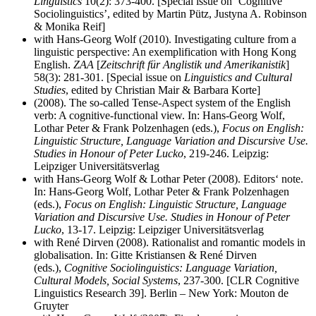
Linguistics
10(2): 373-400. [Special issue on ‘Cognitive
Sociolinguistics’, edited by Martin Pütz, Justyna A. Robinson
& Monika Reif]
with Hans-Georg Wolf (2010). Investigating culture from a
linguistic perspective: An exemplification with Hong Kong
English.
ZAA
[
Zeitschrift für Anglistik und Amerikanistik
]
58(3): 281-301. [Special issue on
Linguistics and Cultural
Studies
, edited by Christian Mair & Barbara Korte]
(2008). The so-called Tense-Aspect system of the English
verb: A cognitive-functional view. In: Hans-Georg Wolf,
Lothar Peter & Frank Polzenhagen (eds.),
Focus on English:
Linguistic Structure, Language Variation and Discursive Use.
Studies in Honour of Peter Lucko
, 219-246. Leipzig:
Leipziger Universitätsverlag
with Hans-Georg Wolf & Lothar Peter (2008). Editors‘ note.
In: Hans-Georg Wolf, Lothar Peter & Frank Polzenhagen
(eds.),
Focus on English: Linguistic Structure, Language
Variation and Discursive Use. Studies in Honour of Peter
Lucko
, 13-17. Leipzig: Leipziger Universitätsverlag
with René Dirven (2008). Rationalist and romantic models in
globalisation. In: Gitte Kristiansen & René Dirven
(eds.),
Cognitive Sociolinguistics: Language Variation,
Cultural Models, Social Systems
, 237-300. [CLR Cognitive
Linguistics Research 39]. Berlin – New York: Mouton de
Gruyter