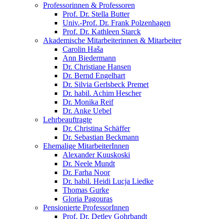
Professorinnen & Professoren
Prof. Dr. Stella Butter
Univ.-Prof. Dr. Frank Polzenhagen
Prof. Dr. Kathleen Starck
Akademische Mitarbeiterinnen & Mitarbeiter
Carolin Haša
Ann Biedermann
Dr. Christiane Hansen
Dr. Bernd Engelhart
Dr. Silvia Gerlsbeck Premet
Dr. habil. Achim Hescher
Dr. Monika Reif
Dr. Anke Uebel
Lehrbeauftragte
Dr. Christina Schäffer
Dr. Sebastian Beckmann
Ehemalige MitarbeiterInnen
Alexander Kuuskoski
Dr. Neele Mundt
Dr. Farha Noor
Dr. habil. Heidi Lucja Liedke
Thomas Gurke
Gloria Pagouras
Pensionierte ProfessorInnen
Prof. Dr. Detlev Gohrbandt