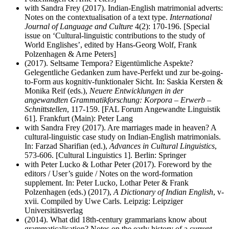
with Sandra Frey (2017).
Indian-English matrimonial adverts:
Notes on the contextualisation of a text type.
International
Journal of Language and Culture
4(2): 170-196. [Special
issue on ‘Cultural-linguistic contributions to the study of
World Englishes’, edited by Hans-Georg Wolf, Frank
Polzenhagen & Arne Peters]
(2017). Seltsame Tempora? Eigentümliche Aspekte?
Gelegentliche Gedanken zum have-Perfekt und zur be-going-
to-Form aus kognitiv-funktionaler Sicht. In: Saskia Kersten &
Monika Reif (eds.),
Neuere Entwicklungen in der
angewandten Grammatikforschung: Korpora – Erwerb –
Schnittstellen
, 117-159. [FAL Forum Angewandte Linguistik
61]. Frankfurt (Main): Peter Lang
with Sandra Frey (2017). Are marriages made in heaven? A
cultural-linguistic case study on Indian-English matrimonials.
In: Farzad Sharifian (ed.),
Advances in Cultural Linguistics
,
573-606. [Cultural Linguistics 1]. Berlin: Springer
with Peter Lucko & Lothar Peter (2017). Foreword by the
editors / User’s guide / Notes on the word-formation
supplement. In: Peter Lucko, Lothar Peter & Frank
Polzenhagen (eds.) (2017),
A Dictionary of Indian English
, v-
xvii. Compiled by Uwe Carls.
Leipzig: Leipziger
Universitätsverlag
(2014). What did 18th-century grammarians know about
grammaticalisation? Notes on the early history of a current