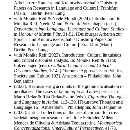
Arbeiten zur Sprach- und Kulturwissenschaft / Duisburg
Papers on Research in Language and Culture]. Frankfurt
(Main) – Berlin: Peter Lang
with Monika Reif & Neele Mundt (2024). Introduction. In:
Monika Reif, Neele Mundt & Frank Polzenhagen (eds.),
Explorations into Language, Literature and Culture. Studies
in Honour of Martin Pütz
, 31-52. [Duisburger Arbeiten zur
Sprach- und Kulturwissenschaft / Duisburg Papers on
Research in Language and Culture]. Frankfurt (Main) –
Berlin: Peter Lang
with Monika Reif (2023). Introduction: Cultural linguistics
and critical discourse analysis. In: Monika Reif & Frank
Polzenhagen (eds.),
Cultural Linguistics and Critical
Discourse Studies
, 1-14. [Discourse Approaches to Politics,
Society and Culture 103]. Amsterdam – Philadelphia: John
Benjamins
(2022). Reconsidering accounts of the grammaticalisation of
auxiliaries: The cases of
be-going-to
and
have
-perfect. In:
Mario Brdar & Rita Brdar-Szabó (eds.),
Figurative Thought
and Language in Action
, 113-139. [Figurative Thought and
Language 16]. Amsterdam – Philadelphia: John Benjamins
(2022). Critical reflections on the use of corpora for cross-
varietal metaphor research. In: Ulrike Schröder, Milene
Mendes de Oliveira & Adriana Tenuta (eds.),
Metaphorical
Conceptualizations: (Inter)Cultural Perspectives,
41-73.