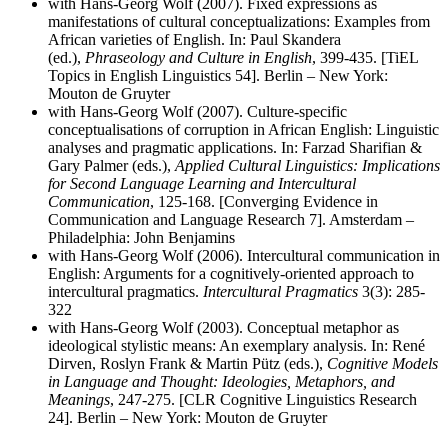
with Hans-Georg Wolf (2007). Fixed expressions as
manifestations of cultural conceptualizations: Examples from
African varieties of English. In: Paul Skandera
(ed.),
Phraseology and Culture in English
, 399-435. [TiEL
Topics in English Linguistics 54]. Berlin – New York:
Mouton de Gruyter
with Hans-Georg Wolf (2007). Culture-specific
conceptualisations of corruption in African English: Linguistic
analyses and pragmatic applications. In: Farzad Sharifian &
Gary Palmer (eds.),
Applied Cultural Linguistics: Implications
for Second Language Learning and Intercultural
Communication
, 125-168. [Converging Evidence in
Communication and Language Research 7]. Amsterdam –
Philadelphia: John Benjamins
with Hans-Georg Wolf (2006). Intercultural communication in
English: Arguments for a cognitively-oriented approach to
intercultural pragmatics.
Intercultural Pragmatics
3(3): 285-
322
with Hans-Georg Wolf (2003). Conceptual metaphor as
ideological stylistic means: An exemplary analysis. In: René
Dirven, Roslyn Frank & Martin Pütz (eds.),
Cognitive Models
in Language and Thought: Ideologies, Metaphors, and
Meanings
, 247-275. [CLR Cognitive Linguistics Research
24]. Berlin – New York: Mouton de Gruyter