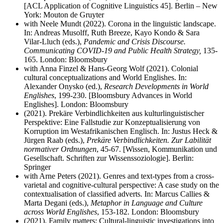
[ACL Application of Cognitive Linguistics 45]. Berlin – New
York: Mouton de Gruyter
with Neele Mundt (2022). Corona in the linguistic landscape.
In: Andreas Musolff, Ruth Breeze, Kayo Kondo & Sara
Vilar-Lluch (eds.),
Pandemic and Crisis Discourse.
Communicating COVID-19 and Public Health Strategy,
135-
165. London: Bloomsbury
with Anna Finzel & Hans-Georg Wolf (2021). Colonial
cultural conceptualizations and World Englishes. In:
Alexander Onysko (ed.),
Research Developments in World
Englishes
, 199-230. [Bloomsbury Advances in World
Englishes]. London: Bloomsbury
(2021). Prekäre Verbindlichkeiten aus kulturlinguistischer
Perspektive: Eine Fallstudie zur Konzeptualisierung von
Korruption im Westafrikanischen Englisch. In: Justus Heck &
Jürgen Raab (eds.),
Prekäre Verbindlichkeiten. Zur Labilität
normativer Ordnungen
, 45-67. [Wissen, Kommunikation und
Gesellschaft. Schriften zur Wissenssoziologie]. Berlin:
Springer
with Arne Peters (2021). Genres and text-types from a cross-
varietal and cognitive-cultural perspective: A case study on the
contextualisation of classified adverts. In: Marcus Callies &
Marta Degani (eds.),
Metaphor in Language and Culture
across World Englishes
, 153-182. London: Bloomsbury
(2021). Family matters: Cultural-linguistic investigations into