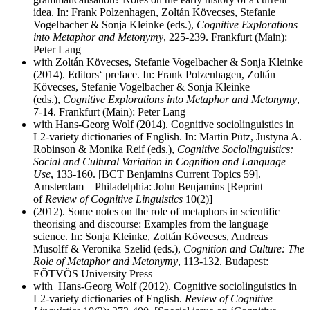
idea. In: Frank Polzenhagen, Zoltán Kövecses, Stefanie
Vogelbacher & Sonja Kleinke (eds.),
Cognitive Explorations
into Metaphor and Metonymy
, 225-239. Frankfurt (Main):
Peter Lang
with Zoltán Kövecses, Stefanie Vogelbacher & Sonja Kleinke
(2014). Editors‘ preface. In: Frank Polzenhagen, Zoltán
Kövecses, Stefanie Vogelbacher & Sonja Kleinke
(eds.),
Cognitive Explorations into Metaphor and Metonymy
,
7-14. Frankfurt (Main): Peter Lang
with Hans-Georg Wolf (2014). Cognitive sociolinguistics in
L2-variety dictionaries of English.
In: Martin Pütz, Justyna A.
Robinson & Monika Reif (eds.),
Cognitive Sociolinguistics:
Social and Cultural Variation in Cognition and Language
Use
, 133-160. [BCT Benjamins Current Topics 59].
Amsterdam – Philadelphia: John Benjamins [Reprint
of
Review of Cognitive Linguistics
10(2)]
(2012). Some notes on the role of metaphors in scientific
theorising and discourse: Examples from the language
science. In: Sonja Kleinke, Zoltán Kövecses, Andreas
Musolff & Veronika Szelid (eds.),
Cognition and Culture: The
Role of Metaphor and Metonymy
, 113-132. Budapest:
EÖTVÖS University Press
with Hans-Georg Wolf (2012). Cognitive sociolinguistics in
L2-variety dictionaries of English.
Review of Cognitive