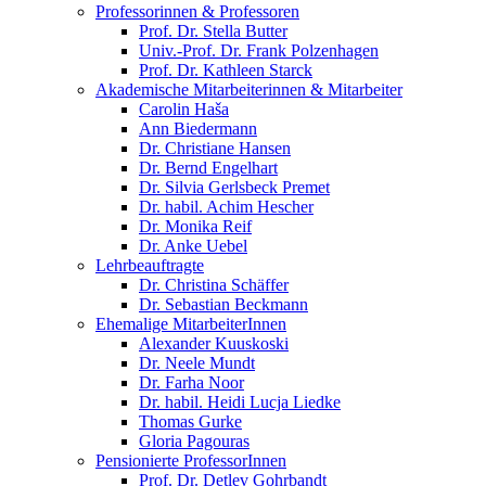
Professorinnen & Professoren
Prof. Dr. Stella Butter
Univ.-Prof. Dr. Frank Polzenhagen
Prof. Dr. Kathleen Starck
Akademische Mitarbeiterinnen & Mitarbeiter
Carolin Haša
Ann Biedermann
Dr. Christiane Hansen
Dr. Bernd Engelhart
Dr. Silvia Gerlsbeck Premet
Dr. habil. Achim Hescher
Dr. Monika Reif
Dr. Anke Uebel
Lehrbeauftragte
Dr. Christina Schäffer
Dr. Sebastian Beckmann
Ehemalige MitarbeiterInnen
Alexander Kuuskoski
Dr. Neele Mundt
Dr. Farha Noor
Dr. habil. Heidi Lucja Liedke
Thomas Gurke
Gloria Pagouras
Pensionierte ProfessorInnen
Prof. Dr. Detlev Gohrbandt