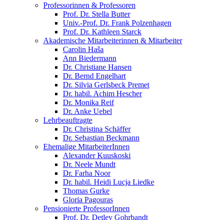
Professorinnen & Professoren
Prof. Dr. Stella Butter
Univ.-Prof. Dr. Frank Polzenhagen
Prof. Dr. Kathleen Starck
Akademische Mitarbeiterinnen & Mitarbeiter
Carolin Haša
Ann Biedermann
Dr. Christiane Hansen
Dr. Bernd Engelhart
Dr. Silvia Gerlsbeck Premet
Dr. habil. Achim Hescher
Dr. Monika Reif
Dr. Anke Uebel
Lehrbeauftragte
Dr. Christina Schäffer
Dr. Sebastian Beckmann
Ehemalige MitarbeiterInnen
Alexander Kuuskoski
Dr. Neele Mundt
Dr. Farha Noor
Dr. habil. Heidi Lucja Liedke
Thomas Gurke
Gloria Pagouras
Pensionierte ProfessorInnen
Prof. Dr. Detlev Gohrbandt