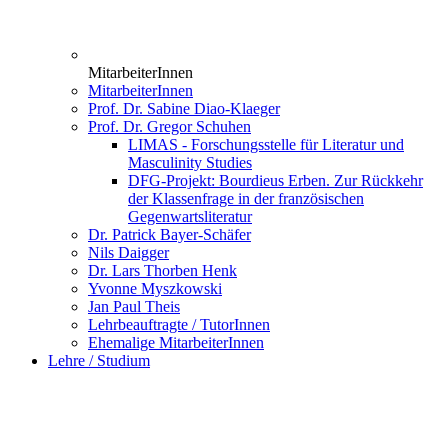
MitarbeiterInnen
MitarbeiterInnen
Prof. Dr. Sabine Diao-Klaeger
Prof. Dr. Gregor Schuhen
LIMAS - Forschungsstelle für Literatur und
Masculinity Studies
DFG-Projekt: Bourdieus Erben. Zur Rückkehr
der Klassenfrage in der französischen
Gegenwartsliteratur
Dr. Patrick Bayer-Schäfer
Nils Daigger
Dr. Lars Thorben Henk
Yvonne Myszkowski
Jan Paul Theis
Lehrbeauftragte / TutorInnen
Ehemalige MitarbeiterInnen
Lehre / Studium