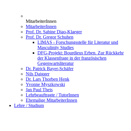
MitarbeiterInnen
MitarbeiterInnen
Prof. Dr. Sabine Diao-Klaeger
Prof. Dr. Gregor Schuhen
LIMAS - Forschungsstelle für Literatur und
Masculinity Studies
DFG-Projekt: Bourdieus Erben. Zur Rückkehr
der Klassenfrage in der französischen
Gegenwartsliteratur
Dr. Patrick Bayer-Schäfer
Nils Daigger
Dr. Lars Thorben Henk
Yvonne Myszkowski
Jan Paul Theis
Lehrbeauftragte / TutorInnen
Ehemalige MitarbeiterInnen
Lehre / Studium