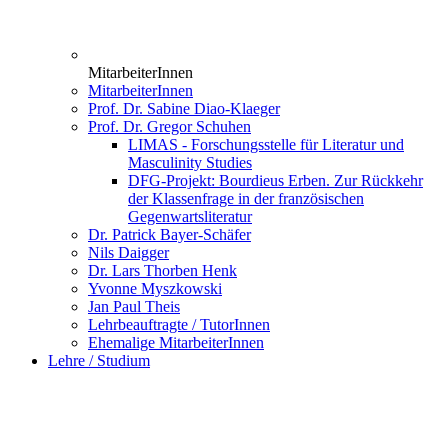
MitarbeiterInnen
MitarbeiterInnen
Prof. Dr. Sabine Diao-Klaeger
Prof. Dr. Gregor Schuhen
LIMAS - Forschungsstelle für Literatur und
Masculinity Studies
DFG-Projekt: Bourdieus Erben. Zur Rückkehr
der Klassenfrage in der französischen
Gegenwartsliteratur
Dr. Patrick Bayer-Schäfer
Nils Daigger
Dr. Lars Thorben Henk
Yvonne Myszkowski
Jan Paul Theis
Lehrbeauftragte / TutorInnen
Ehemalige MitarbeiterInnen
Lehre / Studium