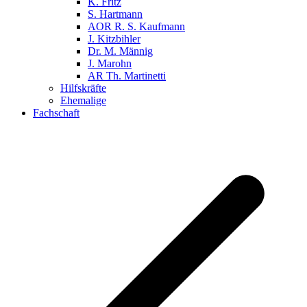
K. Fritz
S. Hartmann
AOR R. S. Kaufmann
J. Kitzbihler
Dr. M. Männig
J. Marohn
AR Th. Martinetti
Hilfskräfte
Ehemalige
Fachschaft