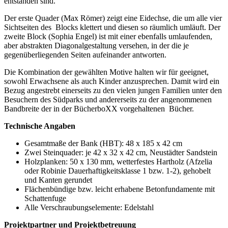
entstanden sind.
Der erste Quader (Max Römer) zeigt eine Eidechse, die um alle vier
Sichtseiten des Blocks klettert und diesen so räumlich umläuft. Der
zweite Block (Sophia Engel) ist mit einer ebenfalls umlaufenden,
aber abstrakten Diagonalgestaltung versehen, in der die je
gegenüberliegenden Seiten aufeinander antworten.
Die Kombination der gewählten Motive halten wir für geeignet,
sowohl Erwachsene als auch Kinder anzusprechen. Damit wird ein
Bezug angestrebt einerseits zu den vielen jungen Familien unter den
Besuchern des Südparks und andererseits zu der angenommenen
Bandbreite der in der BücherboXX vorgehaltenen Bücher.
Technische Angaben
Gesamtmaße der Bank (HBT): 48 x 185 x 42 cm
Zwei Steinquader: je 42 x 32 x 42 cm, Neustädter Sandstein
Holzplanken: 50 x 130 mm, wetterfestes Hartholz (Afzelia
oder Robinie Dauerhaftigkeitsklasse 1 bzw. 1-2), gehobelt
und Kanten gerundet
Flächenbündige bzw. leicht erhabene Betonfundamente mit
Schattenfuge
Alle Verschraubungselemente: Edelstahl
Projektpartner und Projektbetreuung