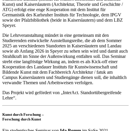
Kunst) und Kaiserslautern (Architektur, Theorie und Geschichte /
ATG) erfolgt eine enge Kooperation mit dem Institut für
Germanistik des Karlsruher Instituts für Technologie, dem IPGV
sowie der Pfalzbibliothek (beide in Kaiserslautern) und dem LBZ
Speyer.
Die Lehrveranstaltung mündet in eine gemeinsam mit den
Studierenden entwickelte Ausstellungsreihe, die ab dem Sommer
2025 an verschiedenen Standorten in Kaiserslautern und Landau
sowie ab Anfang 2026 in Speyer zu sehen sein wird und damit auch
Strahlkraft im Sinne der Außenwirkung entfalten soll. Das Seminar
strebt eine langfristige Wirkung an, indem es als Kick-off einer
Kooperation des Landauer Instituts für Kunstwissenschaft und
Bildende Kunst mit dem Fachbereich Architektur / fatuk am
Campus Kaiserslautern und Studiengänge dienen soll, die inhaltlich
verwandte Themen und Arbeitsweisen verfolgen.
Das Projekt wird gefördert von „InterAct. Standortübergreifende
Lehre“.
Kunst durch Forschung –
Forschung durch Kunst
Ein studentisches Seminar von
Ida Bomm
im SoSe 2021