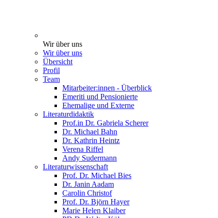
Wir über uns
Wir über uns
Übersicht
Profil
Team
Mitarbeiter:innen - Überblick
Emeriti und Pensionierte
Ehemalige und Externe
Literaturdidaktik
Prof.in Dr. Gabriela Scherer
Dr. Michael Bahn
Dr. Kathrin Heintz
Verena Riffel
Andy Sudermann
Literaturwissenschaft
Prof. Dr. Michael Bies
Dr. Janin Aadam
Carolin Christof
Prof. Dr. Björn Hayer
Marie Helen Klaiber