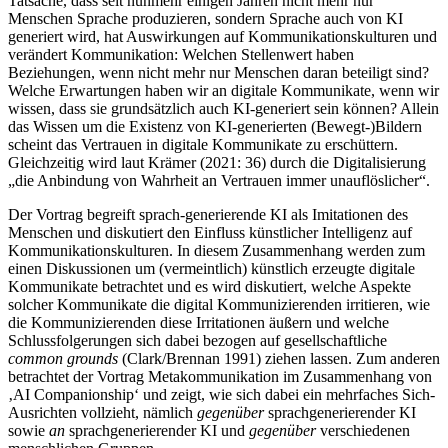
Tatsache, dass seit nunmehr einigen Jahren nicht mehr nur
Menschen Sprache produzieren, sondern Sprache auch von KI
generiert wird, hat Auswirkungen auf Kommunikationskulturen und
verändert Kommunikation: Welchen Stellenwert haben
Beziehungen, wenn nicht mehr nur Menschen daran beteiligt sind?
Welche Erwartungen haben wir an digitale Kommunikate, wenn wir
wissen, dass sie grundsätzlich auch KI-generiert sein können? Allein
das Wissen um die Existenz von KI-generierten (Bewegt-)Bildern
scheint das Vertrauen in digitale Kommunikate zu erschüttern.
Gleichzeitig wird laut Krämer (2021: 36) durch die Digitalisierung
„die Anbindung von Wahrheit an Vertrauen immer unauflöslicher“.
Der Vortrag begreift sprach-generierende KI als Imitationen des
Menschen und diskutiert den Einfluss künstlicher Intelligenz auf
Kommunikationskulturen. In diesem Zusammenhang werden zum
einen Diskussionen um (vermeintlich) künstlich erzeugte digitale
Kommunikate betrachtet und es wird diskutiert, welche Aspekte
solcher Kommunikate die digital Kommunizierenden irritieren, wie
die Kommunizierenden diese Irritationen äußern und welche
Schlussfolgerungen sich dabei bezogen auf gesellschaftliche
common grounds
(Clark/Brennan 1991) ziehen lassen. Zum anderen
betrachtet der Vortrag Metakommunikation im Zusammenhang von
‚AI Companionship‘ und zeigt, wie sich dabei ein mehrfaches Sich-
Ausrichten vollzieht, nämlich
gegenüber
sprachgenerierender KI
sowie
an
sprachgenerierender KI und
gegenüber
verschiedenen