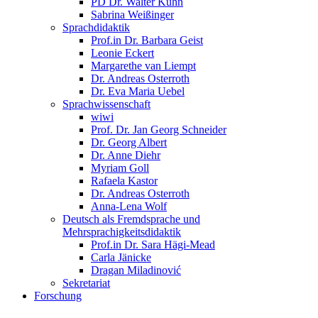
PD Dr. Walter Kühn
Sabrina Weißinger
Sprachdidaktik
Prof.in Dr. Barbara Geist
Leonie Eckert
Margarethe van Liempt
Dr. Andreas Osterroth
Dr. Eva Maria Uebel
Sprachwissenschaft
wiwi
Prof. Dr. Jan Georg Schneider
Dr. Georg Albert
Dr. Anne Diehr
Myriam Goll
Rafaela Kastor
Dr. Andreas Osterroth
Anna-Lena Wolf
Deutsch als Fremdsprache und
Mehrsprachigkeitsdidaktik
Prof.in Dr. Sara Hägi-Mead
Carla Jänicke
Dragan Miladinović
Sekretariat
Forschung