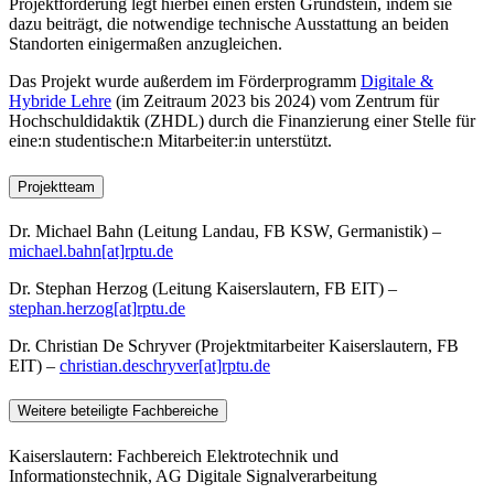
Projektförderung legt hierbei einen ersten Grundstein, indem sie
dazu beiträgt, die notwendige technische Ausstattung an beiden
Standorten einigermaßen anzugleichen.
Das Projekt wurde außerdem im Förderprogramm
Digitale &
Hybride Lehre
(im Zeitraum 2023 bis 2024) vom Zentrum für
Hochschuldidaktik (ZHDL) durch die Finanzierung einer Stelle für
eine:n studentische:n Mitarbeiter:in unterstützt.
Projektteam
Dr. Michael Bahn (Leitung Landau, FB KSW, Germanistik) –
michael.bahn[at]rptu.de
Dr. Stephan Herzog (Leitung Kaiserslautern, FB EIT) –
stephan.herzog[at]rptu.de
Dr. Christian De Schryver (Projektmitarbeiter Kaiserslautern, FB
EIT) –
christian.deschryver[at]rptu.de
Weitere beteiligte Fachbereiche
Kaiserslautern: Fachbereich Elektrotechnik und
Informationstechnik, AG Digitale Signalverarbeitung