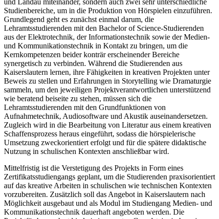
und Landau miteinander, sondern auch zwei sehr unterschiedliche
Studienbereiche, um in die Produktion von Hörspielen einzuführen.
Grundlegend geht es zunächst einmal darum, die
Lehramtsstudierenden mit den Bachelor of Science-Studierenden
aus der Elektrotechnik, der Informationstechnik sowie der Medien-
und Kommunikationstechnik in Kontakt zu bringen, um die
Kernkompetenzen beider konträr erscheinender Bereiche
synergetisch zu verbinden. Während die Studierenden aus
Kaiserslautern lernen, ihre Fähigkeiten in kreativen Projekten unter
Beweis zu stellen und Erfahrungen in Storytelling wie Dramaturgie
sammeln, um den jeweiligen Projektverantwortlichen unterstützend
wie beratend beiseite zu stehen, müssen sich die
Lehramtsstudierenden mit den Grundfunktionen von
Aufnahmetechnik, Audiosoftware und Akustik auseinandersetzen.
Zugleich wird in die Bearbeitung von Literatur aus einem kreativen
Schaffensprozess heraus eingeführt, sodass die hörspielerische
Umsetzung zweckorientiert erfolgt und für die spätere didaktische
Nutzung in schulischen Kontexten anschließbar wird.
Mittelfristig ist die Verstetigung des Projekts in Form eines
Zertifikatsstudiengangs geplant, um die Studierenden praxisorientiert
auf das kreative Arbeiten in schulischen wie technischen Kontexten
vorzubereiten. Zusätzlich soll das Angebot in Kaiserslautern nach
Möglichkeit ausgebaut und als Modul im Studiengang Medien- und
Kommunikationstechnik dauerhaft angeboten werden. Die