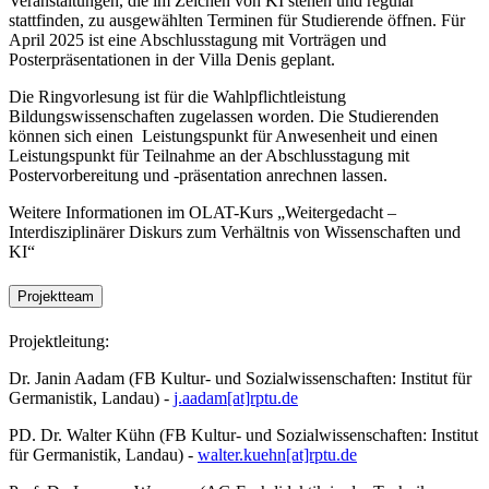
Veranstaltungen, die im Zeichen von KI stehen und regulär
stattfinden, zu ausgewählten Terminen für Studierende öffnen. Für
April 2025 ist eine Abschlusstagung mit Vorträgen und
Posterpräsentationen in der Villa Denis geplant.
Die Ringvorlesung ist für die Wahlpflichtleistung
Bildungswissenschaften zugelassen worden. Die Studierenden
können sich einen Leistungspunkt für Anwesenheit und einen
Leistungspunkt für Teilnahme an der Abschlusstagung mit
Postervorbereitung und -präsentation anrechnen lassen.
Weitere Informationen im OLAT-Kurs „Weitergedacht –
Interdisziplinärer Diskurs zum Verhältnis von Wissenschaften und
KI“
Projektteam
Projektleitung:
Dr. Janin Aadam (FB Kultur- und Sozialwissenschaften: Institut für
Germanistik, Landau) -
j.aadam[at]rptu.de
PD. Dr. Walter Kühn (FB Kultur- und Sozialwissenschaften: Institut
für Germanistik, Landau) -
walter.kuehn[at]rptu.de