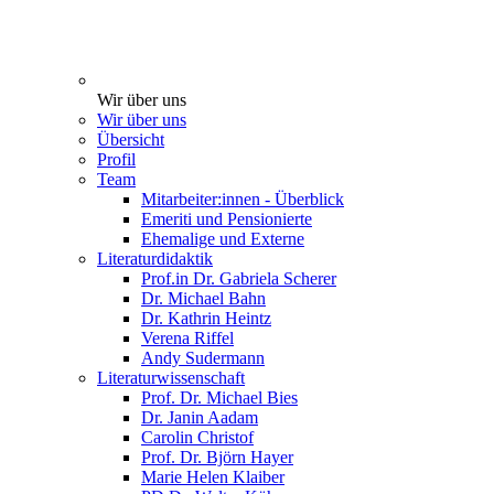
Wir über uns
Wir über uns
Übersicht
Profil
Team
Mitarbeiter:innen - Überblick
Emeriti und Pensionierte
Ehemalige und Externe
Literaturdidaktik
Prof.in Dr. Gabriela Scherer
Dr. Michael Bahn
Dr. Kathrin Heintz
Verena Riffel
Andy Sudermann
Literaturwissenschaft
Prof. Dr. Michael Bies
Dr. Janin Aadam
Carolin Christof
Prof. Dr. Björn Hayer
Marie Helen Klaiber