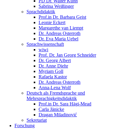
PD Dr. Walter Kühn
Sabrina Weißinger
Sprachdidaktik
Prof.in Dr. Barbara Geist
Leonie Eckert
Margarethe van Liempt
Dr. Andreas Osterroth
Dr. Eva Maria Uebel
Sprachwissenschaft
wiwi
Prof. Dr. Jan Georg Schneider
Dr. Georg Albert
Dr. Anne Diehr
Myriam Goll
Rafaela Kastor
Dr. Andreas Osterroth
Anna-Lena Wolf
Deutsch als Fremdsprache und
Mehrsprachigkeitsdidaktik
Prof.in Dr. Sara Hägi-Mead
Carla Jänicke
Dragan Miladinović
Sekretariat
Forschung