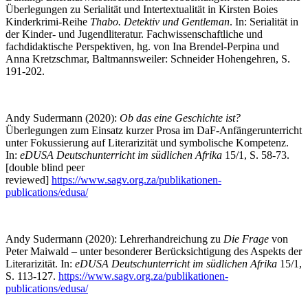
Überlegungen zu Serialität und Intertextualität in Kirsten Boies
Kinderkrimi-Reihe
Thabo. Detektiv und Gentleman
. In: Serialität in
der Kinder- und Jugendliteratur. Fachwissenschaftliche und
fachdidaktische Perspektiven, hg. von Ina Brendel-Perpina und
Anna Kretzschmar, Baltmannsweiler: Schneider Hohengehren, S.
191-202.
Andy Sudermann (2020):
Ob das eine Geschichte ist?
Überlegungen zum Einsatz kurzer Prosa im DaF-Anfängerunterricht
unter Fokussierung auf Literarizität und symbolische Kompetenz.
In:
eDUSA Deutschunterricht im südlichen Afrika
15/1, S. 58-73.
[double blind peer
reviewed]
https://www.sagv.org.za/publikationen-
publications/edusa/
Andy Sudermann (2020): Lehrerhandreichung zu
Die Frage
von
Peter Maiwald – unter besonderer Berücksichtigung des Aspekts der
Literarizität. In:
eDUSA Deutschunterricht im südlichen Afrika
15/1,
S. 113-127.
https://www.sagv.org.za/publikationen-
publications/edusa/