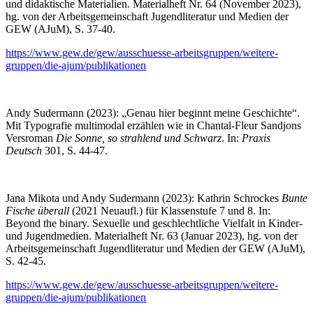
und didaktische Materialien. Materialheft Nr. 64 (November 2023),
hg. von der Arbeitsgemeinschaft Jugendliteratur und Medien der
GEW (AJuM), S. 37-40.
https://www.gew.de/gew/ausschuesse-arbeitsgruppen/weitere-
gruppen/die-ajum/publikationen
Andy Sudermann (2023): „Genau hier beginnt meine Geschichte“.
Mit Typografie multimodal erzählen wie in Chantal-Fleur Sandjons
Versroman
Die Sonne, so strahlend und Schwarz
. In:
Praxis
Deutsch
301, S. 44-47.
Jana Mikota und Andy Sudermann (2023): Kathrin Schrockes
Bunte
Fische überall
(2021 Neuaufl.) für Klassenstufe 7 und 8. In:
Beyond the binary. Sexuelle und geschlechtliche Vielfalt in Kinder-
und Jugendmedien. Materialheft Nr. 63 (Januar 2023), hg. von der
Arbeitsgemeinschaft Jugendliteratur und Medien der GEW (AJuM),
S. 42-45.
https://www.gew.de/gew/ausschuesse-arbeitsgruppen/weitere-
gruppen/die-ajum/publikationen