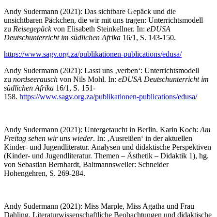
Andy Sudermann (2021): Das sichtbare Gepäck und die
unsichtbaren Päckchen, die wir mit uns tragen: Unterrichtsmodell
zu
Reisegepäck
von Elisabeth Steinkellner. In:
eDUSA
Deutschunterricht im südlichen Afrika
16/1, S. 143-150.
https://www.sagv.org.za/publikationen-publications/edusa/
Andy Sudermann (2021): Lasst uns ‚verben‘: Unterrichtsmodell
zu
nordseerausch
von Nils Mohl. In:
eDUSA Deutschunterricht im
südlichen Afrika
16/1, S. 151-
158.
https://www.sagv.org.za/publikationen-publications/edusa/
Andy Sudermann (2021): Untergetaucht in Berlin. Karin Koch:
Am
Freitag sehen wir uns wieder
. In: ‚Ausreißen‘ in der aktuellen
Kinder- und Jugendliteratur. Analysen und didaktische Perspektiven
(Kinder- und Jugendliteratur. Themen – Ästhetik – Didaktik 1), hg.
von Sebastian Bernhardt, Baltmannsweiler: Schneider
Hohengehren, S. 269-284.
Andy Sudermann (2021): Miss Marple, Miss Agatha und Frau
Dahling. Literaturwissenschaftliche Beobachtungen und didaktische