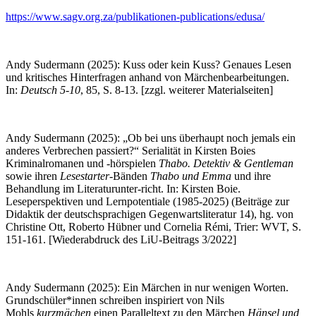
https://www.sagv.org.za/publikationen-publications/edusa/
Andy Sudermann (2025): Kuss oder kein Kuss? Genaues Lesen
und kritisches Hinterfragen anhand von Märchenbearbeitungen.
In:
Deutsch 5-10
, 85, S. 8-13. [zzgl. weiterer Materialseiten]
Andy Sudermann (2025): „Ob bei uns überhaupt noch jemals ein
anderes Verbrechen passiert?“ Serialität in Kirsten Boies
Kriminalromanen und -hörspielen
Thabo. Detektiv & Gentleman
sowie ihren
Lesestarter
-Bänden
Thabo und Emma
und ihre
Behandlung im Literaturunter-richt. In: Kirsten Boie.
Leseperspektiven und Lernpotentiale (1985-2025) (Beiträge zur
Didaktik der deutschsprachigen Gegenwartsliteratur 14), hg. von
Christine Ott, Roberto Hübner und Cornelia Rémi, Trier: WVT, S.
151-161. [Wiederabdruck des LiU-Beitrags 3/2022]
Andy Sudermann (2025): Ein Märchen in nur wenigen Worten.
Grundschüler*innen schreiben inspiriert von Nils
Mohls
kurzmächen
einen Paralleltext zu den Märchen
Hänsel und