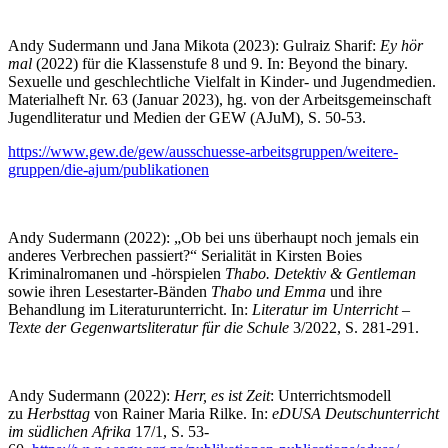
Andy Sudermann und Jana Mikota (2023): Gulraiz Sharif:
Ey hör
mal
(2022) für die Klassenstufe 8 und 9. In: Beyond the binary.
Sexuelle und geschlechtliche Vielfalt in Kinder- und Jugendmedien.
Materialheft Nr. 63 (Januar 2023), hg. von der Arbeitsgemeinschaft
Jugendliteratur und Medien der GEW (AJuM), S. 50-53.
https://www.gew.de/gew/ausschuesse-arbeitsgruppen/weitere-
gruppen/die-ajum/publikationen
Andy Sudermann (2022): „Ob bei uns überhaupt noch jemals ein
anderes Verbrechen passiert?“ Serialität in Kirsten Boies
Kriminalromanen und -hörspielen
Thabo. Detektiv & Gentleman
sowie ihren Lesestarter-Bänden
Thabo und Emma
und ihre
Behandlung im Literaturunterricht. In:
Literatur im Unterricht –
Texte der Gegenwartsliteratur für die Schule
3/2022, S. 281-291.
Andy Sudermann (2022):
Herr, es ist Zeit
: Unterrichtsmodell
zu
Herbsttag
von Rainer Maria Rilke. In:
eDUSA Deutschunterricht
im südlichen Afrika
17/1, S. 53-