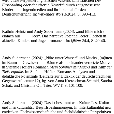
wird“. Die Perpetuierung falschen Wissens zum Märchen
Der
Froschkönig oder der eiserne Heinrich
durch zeitgenössische
Kinder- und Jugendmedien und ihr Potential für den
Deutschunterricht. In:
Wirkendes Wort
3/2024, S. 393-413.
Kathrin Heintz und Andy Sudermann (2024): „und fühle mich /
einfach nur leer“. Das narrative Potential leerer Flächen in
aktuellen Kinder- und Jugendromanen. In:
kjl&m
24.4, S. 40-46.
Andy Sudermann (2024): „Niko unter Wasser“ und Mucks „[m]itten
im Baum“ – Gewässer und Bäume als miteinander vernetzte Motive
in Stefanie Höflers Romanen
Mein Sommer mit Mucks
und
Tanz der
Tiefseequalle
. In: Stefanie Höflers Romane. Analysen und
didaktische Potenziale (Beiträge zur Didaktik der deutschsprachigen
Gegenwartsliteratur 12), hg. von Anna Kretzschmar-Schmid, Sandra
Schatz und Christine Ott, Trier: WVT, S. 101-109.
Andy Sudermann (2024): Das ist bestimmt was Kulturelles. Kultur
und Interkulturalität: Begriffsbestimmungen. In: Interkulturalität neu
entdecken. Fachwissenschaftliche und fachdidaktische Perspektiven