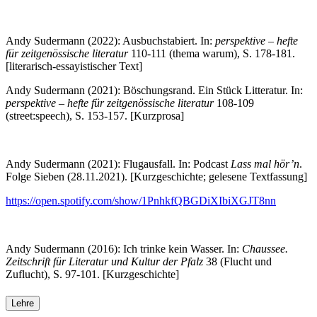
Andy Sudermann (2022): Ausbuchstabiert. In:
perspektive – hefte
für zeitgenössische literatur
110-111 (thema warum), S. 178-181.
[literarisch-essayistischer Text]
Andy Sudermann (2021): Böschungsrand. Ein Stück Litteratur. In:
perspektive – hefte für zeitgenössische literatur
108-109
(street:speech), S. 153-157. [Kurzprosa]
Andy Sudermann (2021): Flugausfall. In: Podcast
Lass mal hör’n
.
Folge Sieben (28.11.2021). [Kurzgeschichte; gelesene Textfassung]
https://open.spotify.com/show/1PnhkfQBGDiXIbiXGJT8nn
Andy Sudermann (2016): Ich trinke kein Wasser. In:
Chaussee.
Zeitschrift für Literatur und Kultur der Pfalz
38 (Flucht und
Zuflucht), S. 97-101. [Kurzgeschichte]
Lehre