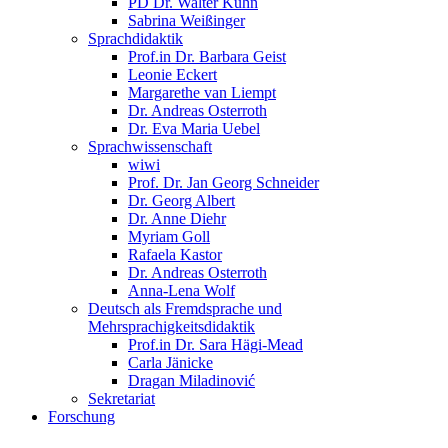
PD Dr. Walter Kühn
Sabrina Weißinger
Sprachdidaktik
Prof.in Dr. Barbara Geist
Leonie Eckert
Margarethe van Liempt
Dr. Andreas Osterroth
Dr. Eva Maria Uebel
Sprachwissenschaft
wiwi
Prof. Dr. Jan Georg Schneider
Dr. Georg Albert
Dr. Anne Diehr
Myriam Goll
Rafaela Kastor
Dr. Andreas Osterroth
Anna-Lena Wolf
Deutsch als Fremdsprache und
Mehrsprachigkeitsdidaktik
Prof.in Dr. Sara Hägi-Mead
Carla Jänicke
Dragan Miladinović
Sekretariat
Forschung