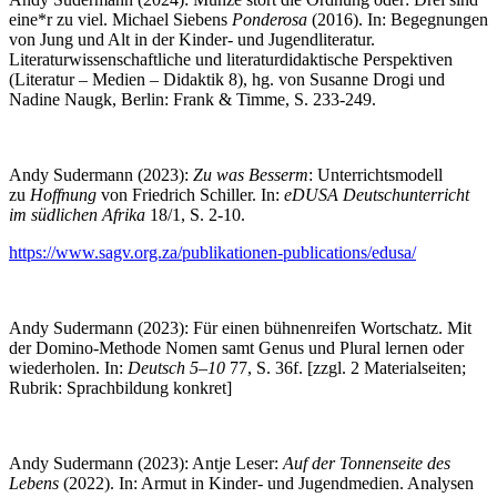
eine*r zu viel. Michael Siebens
Ponderosa
(2016). In: Begegnungen
von Jung und Alt in der Kinder- und Jugendliteratur.
Literaturwissenschaftliche und literaturdidaktische Perspektiven
(Literatur – Medien – Didaktik 8), hg. von Susanne Drogi und
Nadine Naugk, Berlin: Frank & Timme, S. 233-249.
Andy Sudermann (2023):
Zu was Besserm
: Unterrichtsmodell
zu
Hoffnung
von Friedrich Schiller. In:
eDUSA Deutschunterricht
im südlichen Afrika
18/1, S. 2-10.
https://www.sagv.org.za/publikationen-publications/edusa/
Andy Sudermann (2023): Für einen bühnenreifen Wortschatz. Mit
der Domino-Methode Nomen samt Genus und Plural lernen oder
wiederholen. In:
Deutsch 5–10
77, S. 36f. [zzgl. 2 Materialseiten;
Rubrik: Sprachbildung konkret]
Andy Sudermann (2023): Antje Leser:
Auf der Tonnenseite des
Lebens
(2022). In: Armut in Kinder- und Jugendmedien. Analysen