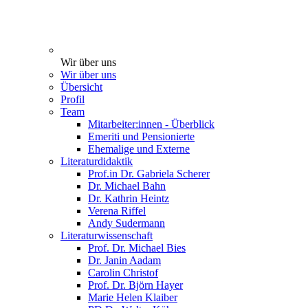
Wir über uns
Wir über uns
Übersicht
Profil
Team
Mitarbeiter:innen - Überblick
Emeriti und Pensionierte
Ehemalige und Externe
Literaturdidaktik
Prof.in Dr. Gabriela Scherer
Dr. Michael Bahn
Dr. Kathrin Heintz
Verena Riffel
Andy Sudermann
Literaturwissenschaft
Prof. Dr. Michael Bies
Dr. Janin Aadam
Carolin Christof
Prof. Dr. Björn Hayer
Marie Helen Klaiber