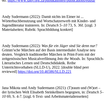
60.
https://www.sagv.org.za/publikationen-publications/edusa/
Andy Sudermann (2022): Damit nichts im Eimer ist ...
Wörterbuchbenutzung und Wortschatzerwerb mit Kinder- und
Jugendliteratur trainieren. In:
Deutsch 5–10
73, S. 36f. [zzgl. 3
Materialseiten; Rubrik: Sprachbildung konkret]
Andy Sudermann (2022):
Was für ein Jäger sind Sie denn nur?
Grimm’sche Märchen auf der Basis intermedialer Analyse neu
deuten. Vergleich traditioneller Märchen in Print-Form mit der
zeitgenössischen Musicalverfilmung
Into the Woods
. In: Sprachlich-
Literarisches Lernen und Deutschdidaktik. Reihe
Unterrichtsvorhaben (SLLD-U), 2022. [double blind peer
reviewed]
https://doi.org/10.46586/SLLD.221
Jana Mikota und Andy Sudermann (2021):
(T)raum und (W)ort –
der lyrischen Welt Elisabeth Steinkellners begegnen,
in:
Deutsch 5–
10
69, S. 4-7. [zzgl. 6 Text- und Arbeitsmaterialienseiten]