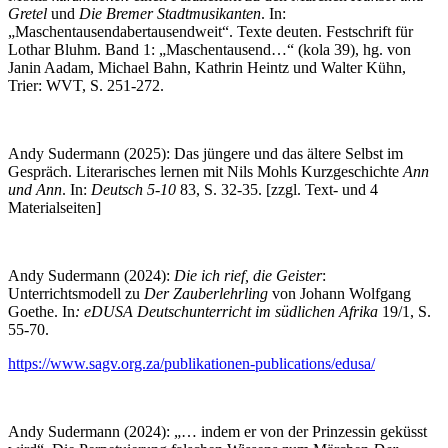
Gretel
und
Die Bremer Stadtmusikanten
. In:
„Maschentausendabertausendweit“. Texte deuten. Festschrift für
Lothar Bluhm. Band 1: „Maschentausend…“ (kola 39), hg. von
Janin Aadam, Michael Bahn, Kathrin Heintz und Walter Kühn,
Trier: WVT, S. 251-272.
Andy Sudermann (2025): Das jüngere und das ältere Selbst im
Gespräch. Literarisches lernen mit Nils Mohls Kurzgeschichte
Ann
und Ann
. In:
Deutsch 5-10
83, S. 32-35. [zzgl. Text- und 4
Materialseiten]
Andy Sudermann (2024):
Die ich rief, die Geister
:
Unterrichtsmodell zu
Der Zauberlehrling
von Johann Wolfgang
Goethe. In
: eDUSA Deutschunterricht im südlichen Afrika
19/1, S.
55-70.
https://www.sagv.org.za/publikationen-publications/edusa/
Andy Sudermann (2024): „… indem er von der Prinzessin geküsst