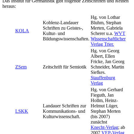
Das Institut für Germanistik gibt folgende Zeitschriften und Reihen
heraus:
Hg. von Lothar
Koblenz-Landauer
Bluhm, Stephan
Schriften zu Geistes-,
Merten, Gabriela
KOLA
Kultur- und
Scherer u.a.
WVT
Bildungswissenschaften.
Wissenschaftlicher
Verlag Trier.
Hg. von Georg
Albert, Ellen
Fricke, Jan Georg
ZSem
Zeitschrift für Semiotik
Schneider, Martin
Siefkes.
Stauffenburg
Verlag
Hg. von Gerhard
Fieguth, Jan
Hollm, Heinz-
Landauer Schriften zur
Helmut Lüger,
LSKK
Kommunikations- und
Stephan Merten
Kulturwissenschaft.
(bis 2007)
zunächst
Knecht-Verlag
; ab
2007
VEP-Verlag