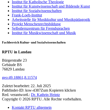
Institut für Katholische Theologie
Institut für Kunstwissenschaft und Bildende Kunst
Institut für Sozialwissenschaften
Frank-Loeb-Institut
Arbeitsstelle für Musikkultur und Musikpädagogik
Projekt Menschenrechtsbildung
Selbstlernzentrum für Fremdsprachen
Institut für Musikwissenschaft und Musik
Fachbereich Kultur- und Sozialwissenschaften
RPTU in Landau
Bürgerstraße 23
Gebäude BS
76829 Landau
geo:49.18861,8.11574
Zuletzt bearbeitet:
22. Juli 2025
Pathfinder-ID:
ksw-4387
Zum Kopieren klicken
Red. verantwortl.:
Dr. Kathrin Heintz
Copyright © 2026 RPTU. Alle Rechte vorbehalten.
Kontakt RPTU allgemein