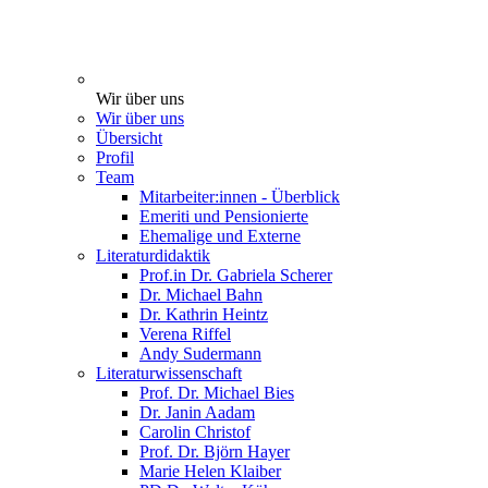
Wir über uns
Wir über uns
Übersicht
Profil
Team
Mitarbeiter:innen - Überblick
Emeriti und Pensionierte
Ehemalige und Externe
Literaturdidaktik
Prof.in Dr. Gabriela Scherer
Dr. Michael Bahn
Dr. Kathrin Heintz
Verena Riffel
Andy Sudermann
Literaturwissenschaft
Prof. Dr. Michael Bies
Dr. Janin Aadam
Carolin Christof
Prof. Dr. Björn Hayer
Marie Helen Klaiber