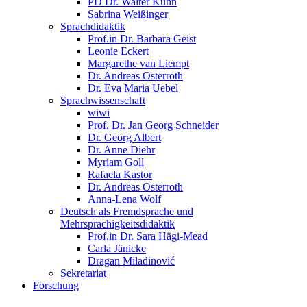
PD Dr. Walter Kühn
Sabrina Weißinger
Sprachdidaktik
Prof.in Dr. Barbara Geist
Leonie Eckert
Margarethe van Liempt
Dr. Andreas Osterroth
Dr. Eva Maria Uebel
Sprachwissenschaft
wiwi
Prof. Dr. Jan Georg Schneider
Dr. Georg Albert
Dr. Anne Diehr
Myriam Goll
Rafaela Kastor
Dr. Andreas Osterroth
Anna-Lena Wolf
Deutsch als Fremdsprache und
Mehrsprachigkeitsdidaktik
Prof.in Dr. Sara Hägi-Mead
Carla Jänicke
Dragan Miladinović
Sekretariat
Forschung