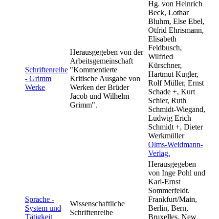
Hg. von Heinrich
Beck, Lothar
Bluhm, Else Ebel,
Otfrid Ehrismann,
Elisabeth
Feldbusch,
Herausgegeben von der
Wilfried
Arbeitsgemeinschaft
Kürschner,
Schriftenreihe
"Kommentierte
Hartmut Kugler,
- Grimm
Kritische Ausgabe von
Rolf Müller, Ernst
Werke
Werken der Brüder
Schade +, Kurt
Jacob und Wilhelm
Schier, Ruth
Grimm".
Schmidt-Wiegand,
Ludwig Erich
Schmidt +, Dieter
Werkmüller
Olms-Weidmann-
Verlag.
Herausgegeben
von Inge Pohl und
Karl-Ernst
Sommerfeldt.
Sprache -
Frankfurt/Main,
Wissenschaftliche
System und
Berlin, Bern,
Schriftenreihe
Tätigkeit
Bruxelles, New