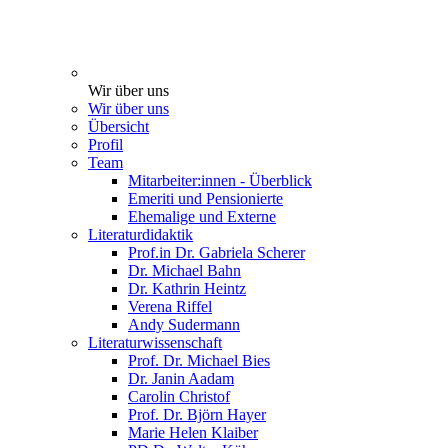
Wir über uns
Wir über uns
Übersicht
Profil
Team
Mitarbeiter:innen - Überblick
Emeriti und Pensionierte
Ehemalige und Externe
Literaturdidaktik
Prof.in Dr. Gabriela Scherer
Dr. Michael Bahn
Dr. Kathrin Heintz
Verena Riffel
Andy Sudermann
Literaturwissenschaft
Prof. Dr. Michael Bies
Dr. Janin Aadam
Carolin Christof
Prof. Dr. Björn Hayer
Marie Helen Klaiber