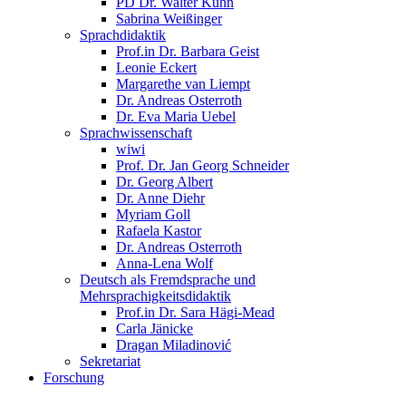
PD Dr. Walter Kühn
Sabrina Weißinger
Sprachdidaktik
Prof.in Dr. Barbara Geist
Leonie Eckert
Margarethe van Liempt
Dr. Andreas Osterroth
Dr. Eva Maria Uebel
Sprachwissenschaft
wiwi
Prof. Dr. Jan Georg Schneider
Dr. Georg Albert
Dr. Anne Diehr
Myriam Goll
Rafaela Kastor
Dr. Andreas Osterroth
Anna-Lena Wolf
Deutsch als Fremdsprache und
Mehrsprachigkeitsdidaktik
Prof.in Dr. Sara Hägi-Mead
Carla Jänicke
Dragan Miladinović
Sekretariat
Forschung