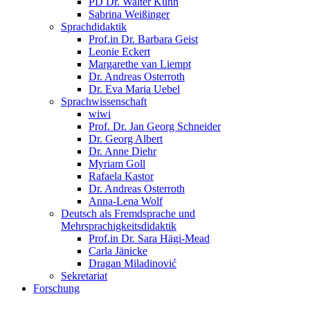
PD Dr. Walter Kühn
Sabrina Weißinger
Sprachdidaktik
Prof.in Dr. Barbara Geist
Leonie Eckert
Margarethe van Liempt
Dr. Andreas Osterroth
Dr. Eva Maria Uebel
Sprachwissenschaft
wiwi
Prof. Dr. Jan Georg Schneider
Dr. Georg Albert
Dr. Anne Diehr
Myriam Goll
Rafaela Kastor
Dr. Andreas Osterroth
Anna-Lena Wolf
Deutsch als Fremdsprache und
Mehrsprachigkeitsdidaktik
Prof.in Dr. Sara Hägi-Mead
Carla Jänicke
Dragan Miladinović
Sekretariat
Forschung